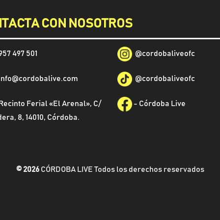
TACTA CON NOSOTROS
957 497 501
@
cordobaliveofc
info@cordobalive.com
@cordobaliveofc
Recinto Ferial «El Arenal», C/
-
Córdoba Live
era, 8, 14010, Córdoba.
© 2026
CÓRDOBA LIVE Todos los derechos reservados