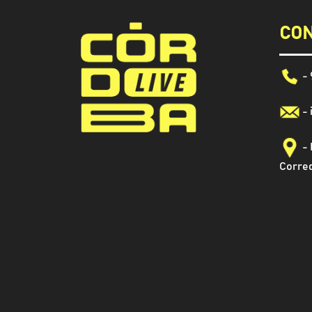
CON
- 
-
- 
Corred