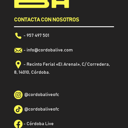
CONTACTA CON NOSOTROS
- 957 497 501
-
info@cordobalive.com
- Recinto Ferial «El Arenal», C/ Corredera,
8, 14010, Córdoba.
@
cordobaliveofc
@cordobaliveofc
-
Córdoba Live