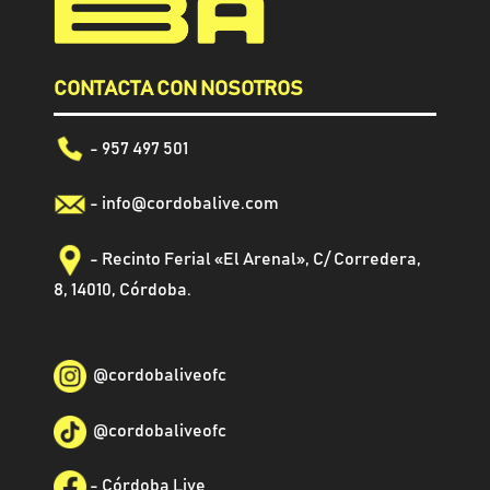
CONTACTA CON NOSOTROS
- 957 497 501
-
info@cordobalive.com
- Recinto Ferial «El Arenal», C/ Corredera,
8, 14010, Córdoba.
@
cordobaliveofc
@cordobaliveofc
-
Córdoba Live