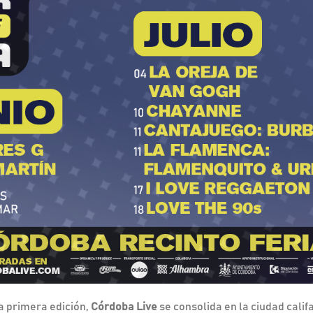
la primera edición,
Córdoba Live
se consolida en la ciudad califa