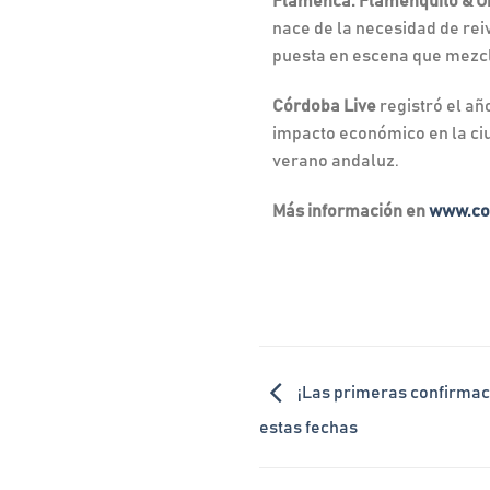
Flamenca: Flamenquito & U
nace de la necesidad de reiv
puesta en escena que mezcl
Córdoba Live
registró el añ
impacto económico en la ciu
verano andaluz.
Más información en
www.co
¡Las primeras confirmac
estas fechas