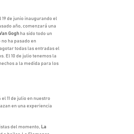
el 19 de junio inaugurando el
 pasado año, comenzará una
 Van Gogh
ha sido todo un
o no ha pasado en
agotar todas las entradas el
 El 10 de julio tenemos la
 hechos a la medida para los
 el 11 de julio en nuestro
elazan en una experiencia
distas del momento,
La