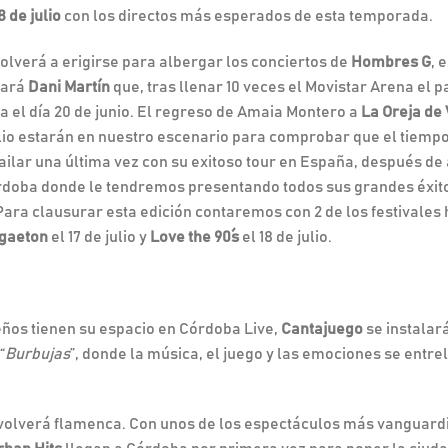
18 de julio
con los directos más esperados de esta temporada.
olverá a erigirse para albergar los conciertos de
Hombres G
, 
gará
Dani Martín
que, tras llenar 10 veces el Movistar Arena el
a el día 20 de junio. El regreso de Amaia Montero a
La Oreja de
ulio estarán en nuestro escenario para comprobar que el tiemp
ailar una última vez con su exitoso tour en España, después de 
doba donde le tendremos presentando todos sus grandes éxitos.
 Para clausurar esta edición contaremos con 2 de los festivales
ggaeton
el 17 de julio y
Love the 90´s
el 18 de julio.
ños tienen su espacio en Córdoba Live,
Cantajuego
se instalará
“
Burbujas
”, donde la música, el juego y las emociones se entr
 volverá flamenca. Con unos de los espectáculos más vanguar